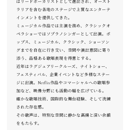
はリードボーカリストとして選出され、オースト
ラリアを含む各地のステージで上質なエンターテ
インメントを提供してきた。
ミュージカル作品では主演を務め、クラシックオ
ペラショーではソプラノシンガーとして出演。ポ
ップス、ミュージカル、クラシック、ショーソン
グまでを自在に行き交い、空間や演出意図に寄り
添う、品格ある歌唱表現を得意とする。
近年はラグジュアリークルーズ、ナイトショー、
フェスティバル、企業イベントなど多様なステー
ジに出演。Netflix作品やコマーシャルへの歌唱参
加など、映像分野にも活動の幅を広げている。
確かな歌唱技術、国際的な舞台経験、そして洗練
された存在感。
その歌声は、特別な空間に静かな高揚と深い余韻
をもたらす。