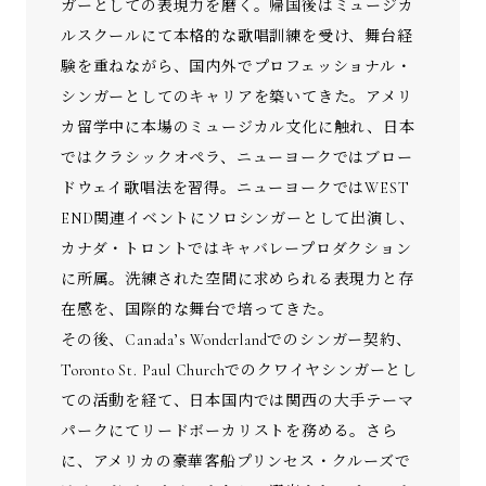
ガーとしての表現力を磨く。帰国後はミュージカ
ルスクールにて本格的な歌唱訓練を受け、舞台経
験を重ねながら、国内外でプロフェッショナル・
シンガーとしてのキャリアを築いてきた。アメリ
カ留学中に本場のミュージカル文化に触れ、日本
ではクラシックオペラ、ニューヨークではブロー
ドウェイ歌唱法を習得。ニューヨークではWEST
END関連イベントにソロシンガーとして出演し、
カナダ・トロントではキャバレープロダクション
に所属。洗練された空間に求められる表現力と存
在感を、国際的な舞台で培ってきた。
その後、Canada’s Wonderlandでのシンガー契約、
Toronto St. Paul Churchでのクワイヤシンガーとし
ての活動を経て、日本国内では関西の大手テーマ
パークにてリードボーカリストを務める。さら
に、アメリカの豪華客船プリンセス・クルーズで