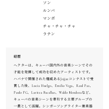
ソン
ルンバ
マンボ
チャ・チャ・チャ
ラテン
経歴
ヘクターは、キューバ国内外の音楽シーンでその
才能を発揮して成功を収めたアーティストです。
ハバナで開催された権威あるJojjazコンテストで受
賞した後、Lucia Huelgo、Emilio Vega、Raul Paz、
Paulo FG、Laritza Bacallao、Waldo Mendozaなど、
キューバの音楽シーンを牽引する主要グループの
一員として活躍。シンガーソングライター兼楽器