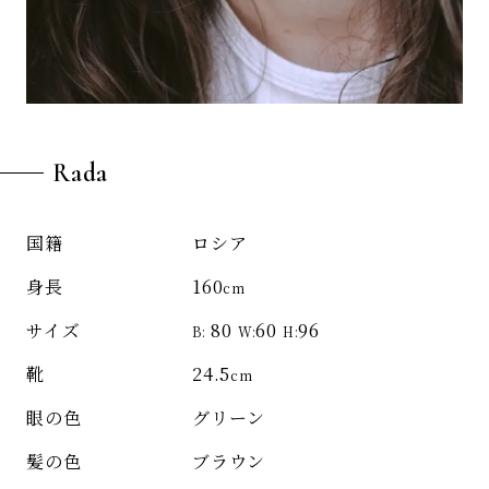
Rada
ロシア
国籍
160
身長
cm
80
60
96
サイズ
B:
W:
H:
24.5
靴
cm
グリーン
眼の色
ブラウン
髪の色