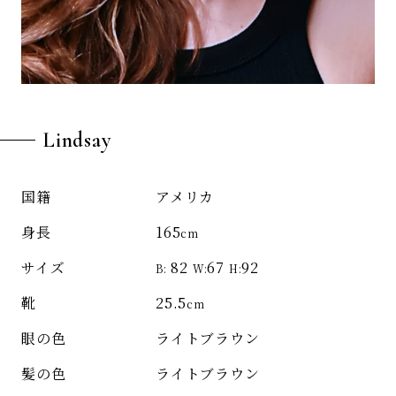
Lindsay
アメリカ
国籍
165
身長
cm
82
67
92
サイズ
B:
W:
H:
25.5
靴
cm
ライトブラウン
眼の色
ライトブラウン
髪の色