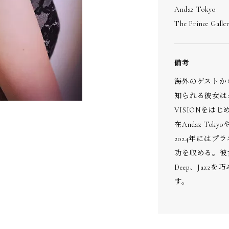
Andaz Tokyo
The Prince Galle
備考
海外のゲストか
知られる彼女は20
VISIONを
在Andaz Tokyoや
2024年にはプ
功を収める。彼女の
Deep、Jaz
す。