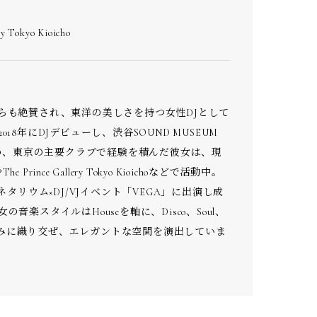
ry Tokyo Kioicho
らも絶賛され、東洋の美しさを持つ女性DJとして
18年にDJデビューし、渋谷SOUND MUSEUM
はじめ、東京の主要クラブで経験を積んだ彼女は、現
The Prince Gallery Tokyo Kioichoなどで活動中。
ラネタリウム×DJ/VJイベント「VEGA」に出演し成
音楽スタイルはHouseを軸に、Disco、Soul、
zを巧みに織り交ぜ、エレガントな空間を演出していま