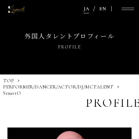
JA
EN
外国人タレントプロフィール
PROFILE
TOP
PERFORMER/DANCER/ACTOR/DJ/MC
TALENT
StuartO
PROFIL