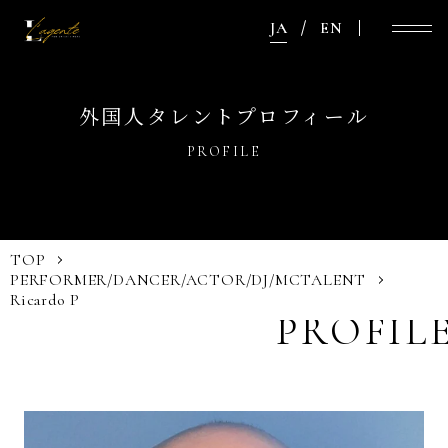
JA
EN
外国人タレントプロフィール
PROFILE
TOP
PERFORMER/DANCER/ACTOR/DJ/MC
TALENT
Ricardo P
PROFIL