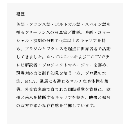
経歴
英語・フランス語・ポルトガル語・スペイン語を
操るフリーランスの写真家／俳優。映画・コマー
シャル・演劇の分野で15年以上のキャリアを持
ち、ブラジルとフランスを起点に世界各地で活動
してきました。かつてはGloboおよびIPC TVでテ
レビ解説者・プロジェクトマネージャーを務め、
現場対応力と制作知見を培う一方、プロ級の水
泳、MMA、乗馬にも通じるマルチな身体性を兼
備。外交官家庭で育まれた国際感覚を背景に、欧
州と南米を横断するキャリアを築き、映像と舞台
の双方で確かな存在感を発揮しています。