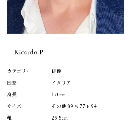
Ricardo P
俳優
カテゴリー
イタリア
国籍
170
身長
cm
その他 89
77
94
サイズ
W:
H:
25.5
靴
cm