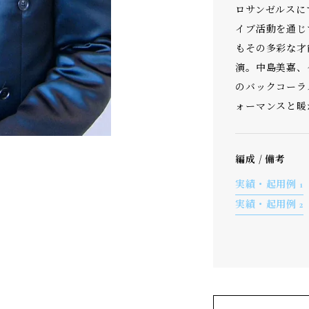
ロサンゼルスに
イブ活動を通じ
もその多彩な才
演。中島美嘉、
のバックコーラ
ォーマンスと暖
編成 / 備考
実績・起用例 1
実績・起用例 2