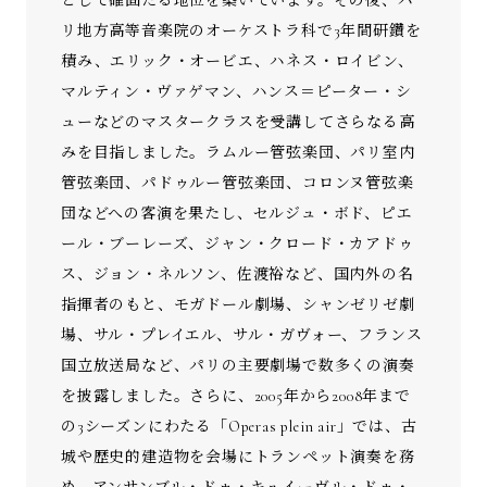
として確固たる地位を築いています。その後、パ
リ地方高等音楽院のオーケストラ科で3年間研鑽を
積み、エリック・オービエ、ハネス・ロイビン、
マルティン・ヴァゲマン、ハンス＝ピーター・シ
ューなどのマスタークラスを受講してさらなる高
みを目指しました。ラムルー管弦楽団、パリ室内
管弦楽団、パドゥルー管弦楽団、コロンヌ管弦楽
団などへの客演を果たし、セルジュ・ボド、ピエ
ール・ブーレーズ、ジャン・クロード・カアドゥ
ス、ジョン・ネルソン、佐渡裕など、国内外の名
指揮者のもと、モガドール劇場、シャンゼリゼ劇
場、サル・プレイエル、サル・ガヴォー、フランス
国立放送局など、パリの主要劇場で数多くの演奏
を披露しました。さらに、2005年から2008年まで
の3シーズンにわたる「Operas plein air」では、古
城や歴史的建造物を会場にトランペット演奏を務