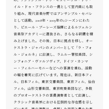
め、アンサンブル・ドゥ・キュイーヴル・ドゥ・
イル・ドゥ・フランスの一員として室内楽にも取
り組み、現代音楽分野ではアンサンブル・セバレ
として活動。2008年・2009年の2シーズンにわた
り、ピエール・ブーレーズ指揮によるルツェルン
音楽祭アカデミーに選抜され、さらなる研鑽を積
み上げました。その後、日本に拠点を移し、オー
ケストラ・ジャパンのメンバーとして「ラ・フォ
ル・ジョルネ」に出演し、ラムルー管弦楽団、シ
ンフォニア・ヴァルソヴィア、ドイツ・カンマ
ー・フィルハーモニーなどへの客演を重ね、活動
の幅を着実に広げています。現在は、新日本フィ
ル、日本フィル、東京交響楽団、東京フィル、仙台
フィル、山形交響楽団、東京吹奏楽団など、多数
のプロオーケストラの客員演奏者として出演し、
クラシック音楽界における圧倒的な存在感を示し