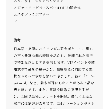
スターウォーズコンベンション
メジャーリーグベースボール(MLB)開会式
エステプロラボアワー
備考
日本語・英語のバイリンガル司会者として、癒し
の声と豊富な舞台経験を活かし、洗練された進行
で特別なひとときを提供します。VIPイベントや結
婚式の司会を多数手がけ、臨機応変に対応する柔
軟なスキルで信頼を築いてきました。彼の「You’ve
got mail」など、誰もが耳にしたことがある上品な
声も魅力です。また、童謡や唱歌の英訳を手が
け、全国で単独コンサートを開催。優しく上品な
歌声には定評があります。CMナレーションやテレ