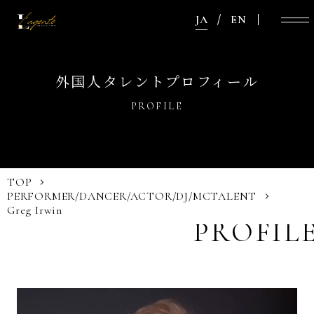
JA
EN
外国人タレントプロフィール
PROFILE
TOP
PERFORMER/DANCER/ACTOR/DJ/MC
TALENT
Greg Irwin
PROFIL