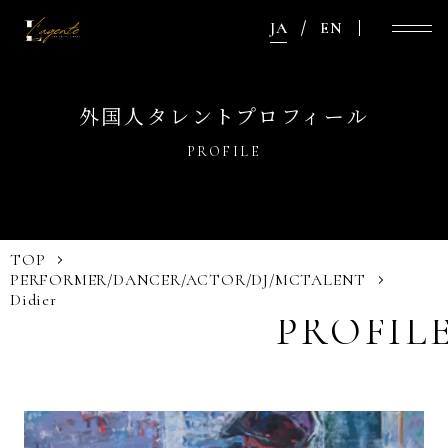
JA
EN
外国人タレントプロフィール
PROFILE
TOP
PERFORMER/DANCER/ACTOR/DJ/MC
TALENT
Didier
PROFIL