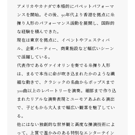
アメリカやカナダで本格的にパペットパフォーマ
ンスを開始。その後、90年代より香港を拠点に糸
操り人形のパフォーマンス活動を展開し、国際的
な経験を積んできた。
現在は東京を拠点に、イベントやフェスティバ
ル、企業パーティー、商業施設など幅広いシーン
で活躍している。
代表作であるヴァイオリンを奏でる糸操り人形
は、まるで本当に命が吹き込まれたかのような繊
細な動きで、クラシックの名曲からポップスまで
300曲以上のレパートリーを演奏。細部まで作り込
まれたリアルな演奏表現とユーモアあふれる演出
で、子どもから大人まで幅広い観客を魅了してい
る。
他にはない独創的な世界観と高度な操演技術によ
って、上質で温かみのある特別なエンターテイン