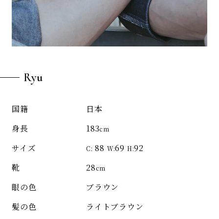
Ryu
日本
国籍
183
身長
cm
88
69
92
サイズ
C:
W:
H:
28
靴
cm
ブラウン
眼の色
ライトブラウン
髪の色