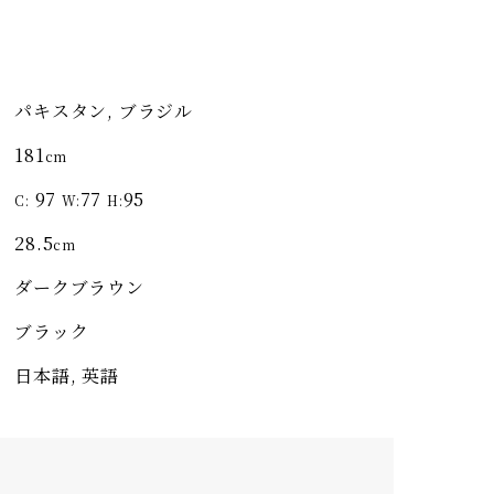
パキスタン, ブラジル
181
cm
97
77
95
C:
W:
H:
28.5
cm
ダークブラウン
ブラック
日本語, 英語