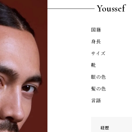
Youssef
国籍
身長
サイズ
靴
眼の色
髪の色
言語
経歴