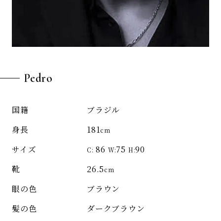
Pedro
ブラジル
国籍
181
身長
cm
86
75
90
サイズ
C:
W:
H:
26.5
靴
cm
ブラウン
眼の色
ダークブラウン
髪の色