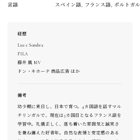
スペイン語, フランス語, ポルトガル
言語
経歴
Luz e Sombra
FILA
藤井 風 MV
ドン・キホーテ 商品広告 ほか
備考
幼少期に来日し、日本で育つ。4カ国語を話すマル
チリンガルで、現在は5カ国目となるフランス語を
学習中。礼儀正しく、落ち着いた雰囲気と誠実さ
を兼ね備えた好青年。自然な表情と安定感のある