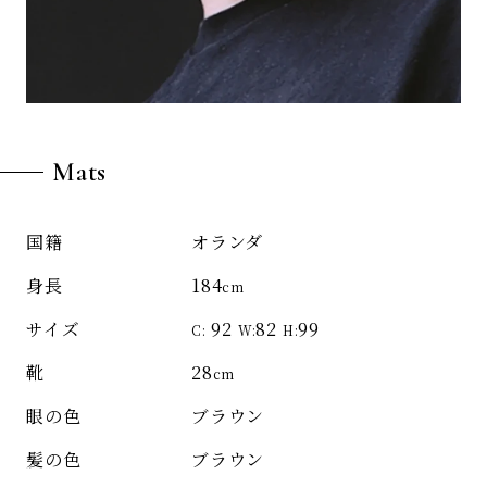
Mats
オランダ
国籍
184
身長
cm
92
82
99
サイズ
C:
W:
H:
28
靴
cm
ブラウン
眼の色
ブラウン
髪の色