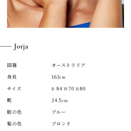
Jorja
オーストラリア
国籍
163
身長
cm
84
70
80
サイズ
B:
W:
H:
24.5
靴
cm
ブルー
眼の色
ブロンド
髪の色