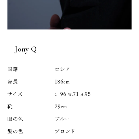
Jony Q
ロシア
国籍
186
身長
cm
96
71
95
サイズ
C:
W:
H:
29
靴
cm
ブルー
眼の色
ブロンド
髪の色