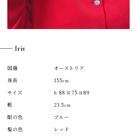
Iris
オーストリア
国籍
155
身長
cm
88
75
89
サイズ
B:
W:
H:
23.5
靴
cm
ブルー
眼の色
レッド
髪の色