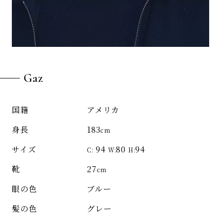
Gaz
アメリカ
国籍
183
身長
cm
94
80
94
サイズ
C:
W:
H:
27
靴
cm
ブルー
眼の色
グレー
髪の色