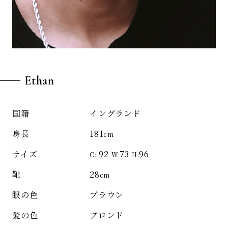
Ethan
イングランド
国籍
181
身長
cm
92
73
96
サイズ
C:
W:
H:
28
靴
cm
ブラウン
眼の色
ブロンド
髪の色