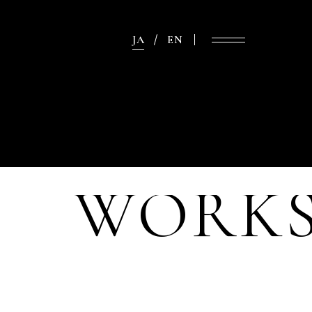
JA
EN
WORK